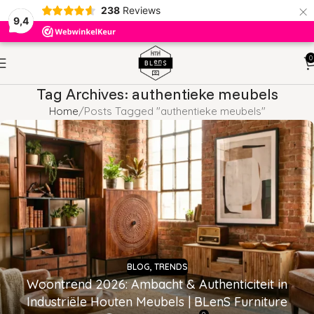
×
238
Reviews
9,4
0
Tag Archives: authentieke meubels
Home
Posts Tagged "authentieke meubels"
BLOG
,
TRENDS
Woontrend 2026: Ambacht & Authenticiteit in
Industriële Houten Meubels | BLenS Furniture