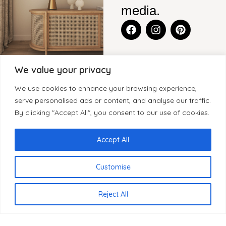
media.
We value your privacy
CONTACT
BLENS-
CATEGORIEËN
KLANTENSERVICE
We use cookies to enhance your browsing experience,
FURNITURE
Legmeerdijk
KASTEN
CONTACT
serve personalised ads or content, and analyse our traffic.
SITEMAP
237, Loods 8
By clicking "Accept All", you consent to our use of cookies.
WOONACCESSOIRES
GARANTIE
1432 KB
HOME
KLEINMEUBELEN
KLACHTEN
Aalsmeer
OVER BLenS
Accept All
Nederland
TAFELS
HERROEPINGSRECHT
BLOGS
BEZORGING EN
Customise
+31 297
VERKOOPPUNTEN
LEVERTIJDEN
893066
REVIEWS
PRIVACYBELEID
NL
info@blens-
Reject All
REGISTREREN
furniture.nl
ALS WINKELIER
Kamer van