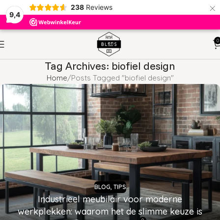
×
238
Reviews
9,4
0
Tag Archives: biofiel design
Home
Posts Tagged "biofiel design"
BLOG
,
TIPS
Industrieel meubilair voor moderne
werkplekken: waarom het de slimme keuze is