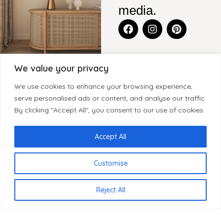
media.
We value your privacy
CONTACT
BLENS-
CATEGORIEËN
KLANTENSERVICE
We use cookies to enhance your browsing experience,
FURNITURE
Legmeerdijk
KASTEN
CONTACT
serve personalised ads or content, and analyse our traffic.
SITEMAP
237, Loods 8
By clicking "Accept All", you consent to our use of cookies.
WOONACCESSOIRES
GARANTIE
1432 KB
HOME
KLEINMEUBELEN
KLACHTEN
Aalsmeer
OVER BLenS
Accept All
Nederland
TAFELS
HERROEPINGSRECHT
BLOGS
BEZORGING EN
Customise
+31 297
VERKOOPPUNTEN
LEVERTIJDEN
893066
REVIEWS
PRIVACYBELEID
NL
info@blens-
Reject All
REGISTREREN
furniture.nl
ALS WINKELIER
Kamer van