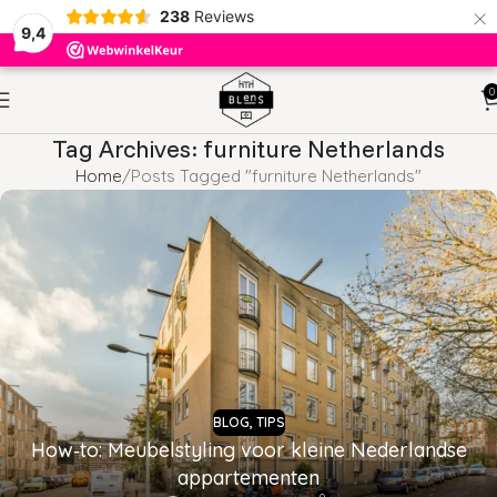
×
238
Reviews
9,4
0
Tag Archives: furniture Netherlands
Home
Posts Tagged "furniture Netherlands"
BLOG
,
TIPS
How‑to: Meubelstyling voor kleine Nederlandse
appartementen