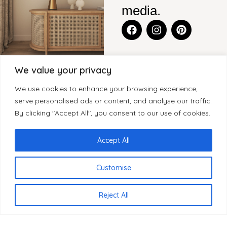
media.
We value your privacy
CONTACT
BLENS-
CATEGORIEËN
KLANTENSERVICE
We use cookies to enhance your browsing experience,
FURNITURE
Legmeerdijk
KASTEN
CONTACT
serve personalised ads or content, and analyse our traffic.
SITEMAP
237, Loods 8
By clicking "Accept All", you consent to our use of cookies.
WOONACCESSOIRES
GARANTIE
1432 KB
HOME
KLEINMEUBELEN
KLACHTEN
Aalsmeer
OVER BLenS
Accept All
Nederland
TAFELS
HERROEPINGSRECHT
BLOGS
BEZORGING EN
Customise
+31 297
VERKOOPPUNTEN
LEVERTIJDEN
893066
REVIEWS
PRIVACYBELEID
NL
info@blens-
Reject All
REGISTREREN
furniture.nl
ALS WINKELIER
Kamer van