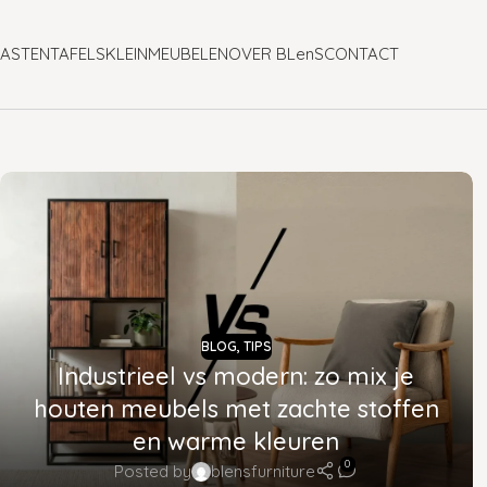
ASTEN
TAFELS
KLEINMEUBELEN
OVER BLenS
CONTACT
BLOG
,
TIPS
Industrieel vs modern: zo mix je
houten meubels met zachte stoffen
en warme kleuren
0
Posted by
blensfurniture