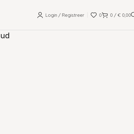
Login / Registreer
0
0
/
€
0,00
oud