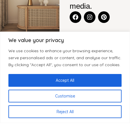
media.
We value your privacy
CONTACT
BLENS-
CATEGORIEËN
KLANTENSERVICE
We use cookies to enhance your browsing experience,
FURNITURE
Legmeerdijk
KASTEN
CONTACT
serve personalised ads or content, and analyse our traffic.
SITEMAP
237, Loods 8
By clicking "Accept All", you consent to our use of cookies.
WOONACCESSOIRES
GARANTIE
1432 KB
HOME
KLEINMEUBELEN
KLACHTEN
Aalsmeer
OVER BLenS
Accept All
Nederland
TAFELS
HERROEPINGSRECHT
BLOGS
BEZORGING EN
Customise
+31 297
VERKOOPPUNTEN
LEVERTIJDEN
893066
REVIEWS
PRIVACYBELEID
NL
info@blens-
Reject All
REGISTREREN
furniture.nl
ALS WINKELIER
Kamer van