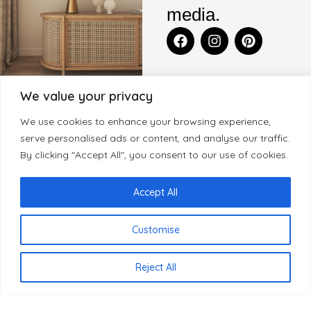
media.
We value your privacy
CONTACT
BLENS-
CATEGORIEËN
KLANTENSERVICE
We use cookies to enhance your browsing experience,
FURNITURE
Legmeerdijk
KASTEN
CONTACT
serve personalised ads or content, and analyse our traffic.
SITEMAP
237, Loods 8
By clicking "Accept All", you consent to our use of cookies.
WOONACCESSOIRES
GARANTIE
1432 KB
HOME
KLEINMEUBELEN
KLACHTEN
Aalsmeer
OVER BLenS
Accept All
Nederland
TAFELS
HERROEPINGSRECHT
BLOGS
BEZORGING EN
Customise
+31 297
VERKOOPPUNTEN
LEVERTIJDEN
893066
REVIEWS
PRIVACYBELEID
NL
info@blens-
Reject All
REGISTREREN
furniture.nl
ALS WINKELIER
Kamer van