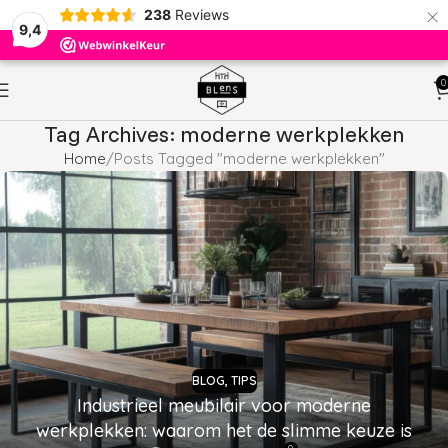
×
238
Reviews
9,4
0
Tag Archives: moderne werkplekken
Home
Posts Tagged "moderne werkplekken"
BLOG
,
TIPS
Industrieel meubilair voor moderne
werkplekken: waarom het de slimme keuze is