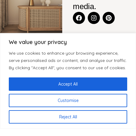
media.
We value your privacy
CONTACT
BLENS-
CATEGORIEËN
KLANTENSERVICE
We use cookies to enhance your browsing experience,
FURNITURE
Legmeerdijk
KASTEN
CONTACT
serve personalised ads or content, and analyse our traffic.
SITEMAP
237, Loods 8
By clicking "Accept All", you consent to our use of cookies.
WOONACCESSOIRES
GARANTIE
1432 KB
HOME
KLEINMEUBELEN
KLACHTEN
Aalsmeer
OVER BLenS
Accept All
Nederland
TAFELS
HERROEPINGSRECHT
BLOGS
BEZORGING EN
Customise
+31 297
VERKOOPPUNTEN
LEVERTIJDEN
893066
REVIEWS
PRIVACYBELEID
info@blens-
Reject All
REGISTREREN
furniture.nl
ALS WINKELIER
Kamer van