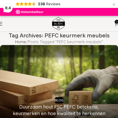
×
238
Reviews
9,4
0
Tag Archives: PEFC keurmerk meubels
Home
Posts Tagged "PEFC keurmerk meubels"
BLOG
Duurzaam hout FSC PEFC: betekenis,
keurmerken en hoe kwaliteit te herkennen