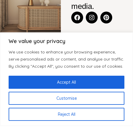
media.
We value your privacy
CONTACT
BLENS-
CATEGORIEËN
KLANTENSERVICE
We use cookies to enhance your browsing experience,
FURNITURE
Legmeerdijk
KASTEN
CONTACT
serve personalised ads or content, and analyse our traffic.
SITEMAP
237, Loods 8
By clicking "Accept All", you consent to our use of cookies.
WOONACCESSOIRES
GARANTIE
1432 KB
HOME
KLEINMEUBELEN
KLACHTEN
Aalsmeer
OVER BLenS
Accept All
Nederland
TAFELS
HERROEPINGSRECHT
BLOGS
BEZORGING EN
Customise
+31 297
VERKOOPPUNTEN
LEVERTIJDEN
893066
REVIEWS
PRIVACYBELEID
NL
info@blens-
Reject All
REGISTREREN
furniture.nl
ALS WINKELIER
Kamer van