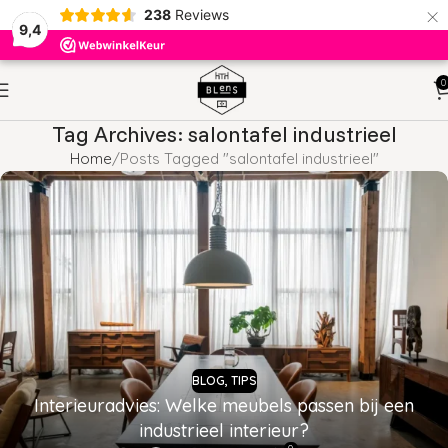
×
238
Reviews
9,4
0
Tag Archives: salontafel industrieel
Home
Posts Tagged "salontafel industrieel"
BLOG
,
TIPS
Interieuradvies: Welke meubels passen bij een
industrieel interieur?