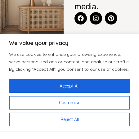
media.
We value your privacy
CONTACT
BLENS-
CATEGORIEËN
KLANTENSERVICE
We use cookies to enhance your browsing experience,
FURNITURE
Legmeerdijk
KASTEN
CONTACT
serve personalised ads or content, and analyse our traffic.
SITEMAP
237, Loods 8
By clicking "Accept All", you consent to our use of cookies.
WOONACCESSOIRES
GARANTIE
1432 KB
HOME
KLEINMEUBELEN
KLACHTEN
Aalsmeer
OVER BLenS
Accept All
Nederland
TAFELS
HERROEPINGSRECHT
BLOGS
BEZORGING EN
Customise
+31 297
VERKOOPPUNTEN
LEVERTIJDEN
893066
REVIEWS
PRIVACYBELEID
NL
info@blens-
Reject All
REGISTREREN
furniture.nl
ALS WINKELIER
Kamer van