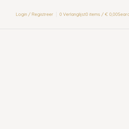
Login / Registreer
0
Verlanglijst
0
items
/
€
0,00
Sear