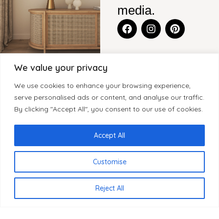
media.
We value your privacy
CONTACT
BLENS-
CATEGORIEËN
KLANTENSERVICE
We use cookies to enhance your browsing experience,
FURNITURE
Legmeerdijk
KASTEN
CONTACT
serve personalised ads or content, and analyse our traffic.
SITEMAP
237, Loods 8
By clicking "Accept All", you consent to our use of cookies.
WOONACCESSOIRES
GARANTIE
1432 KB
HOME
KLEINMEUBELEN
KLACHTEN
Aalsmeer
OVER BLenS
Accept All
Nederland
TAFELS
HERROEPINGSRECHT
BLOGS
BEZORGING EN
Customise
+31 297
VERKOOPPUNTEN
LEVERTIJDEN
893066
REVIEWS
PRIVACYBELEID
NL
info@blens-
Reject All
REGISTREREN
furniture.nl
ALS WINKELIER
Kamer van