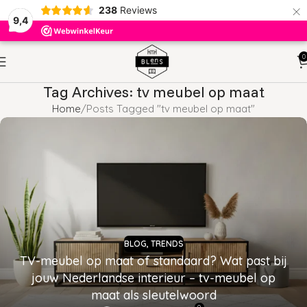
×
238
Reviews
9,4
0
Tag Archives: tv meubel op maat
Home
Posts Tagged "tv meubel op maat"
BLOG
,
TRENDS
TV-meubel op maat of standaard? Wat past bij
jouw Nederlandse interieur – tv-meubel op
maat als sleutelwoord