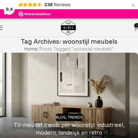
×
238
Reviews
9,4
0
Tag Archives: woonstijl meubels
Home
Posts Tagged "woonstijl meubels"
BLOG
,
TRENDS
TV-meubel trends per woonstijl: industrieel,
modern, landelijk en retro