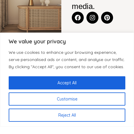
media.
We value your privacy
CONTACT
BLENS-
CATEGORIEËN
KLANTENSERVICE
We use cookies to enhance your browsing experience,
FURNITURE
Legmeerdijk
KASTEN
CONTACT
serve personalised ads or content, and analyse our traffic.
SITEMAP
237, Loods 8
By clicking "Accept All", you consent to our use of cookies.
WOONACCESSOIRES
GARANTIE
1432 KB
HOME
KLEINMEUBELEN
KLACHTEN
Aalsmeer
OVER BLenS
Accept All
Nederland
TAFELS
HERROEPINGSRECHT
BLOGS
BEZORGING EN
Customise
+31 297
VERKOOPPUNTEN
LEVERTIJDEN
893066
REVIEWS
PRIVACYBELEID
NL
info@blens-
Reject All
REGISTREREN
furniture.nl
ALS WINKELIER
Kamer van