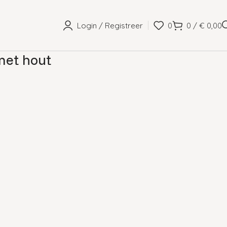
Login / Registreer
0
0
/
€
0,00
met hout