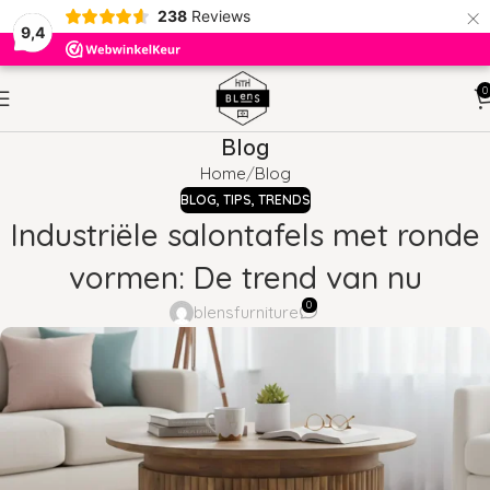
×
238
Reviews
9,4
0
Blog
Home
Blog
BLOG
,
TIPS
,
TRENDS
Industriële salontafels met ronde
vormen: De trend van nu
0
blensfurniture