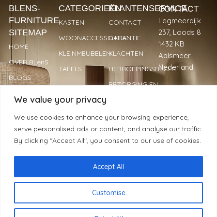
CONTACT
BLENS-
CATEGORIEËN
KLANTENSERVICE
FURNITURE
Legmeerdijk
KASTEN
CONTACT
SITEMAP
237, Loods 8
WOONACCESSOIRES
GARANTIE
1432 KB
HOME
KLEINMEUBELEN
KLACHTEN
Aalsmeer
OVER BLenS
Nederland
TAFELS
HERROEPINGSRECHT
BLOGS
BEZORGING EN
+31 297
VERKOOPPUNTEN
LEVERTIJDEN
We value your privacy
893066
REVIEWS
PRIVACYBELEID
info@blens-
We use cookies to enhance your browsing experience,
REGISTREREN
furniture.nl
serve personalised ads or content, and analyse our traffic.
ALS WINKELIER
Kamer van
By clicking "Accept All", you consent to our use of cookies.
Koophandel:
34239779
Accept All
© BLenS Furniture | 2025 | Alle rechten voorbehouden -
Customise
Handgemaakt met ❤ & ☕ door
Moblogix
NL
De waardering van www.blens-furniture.nl bij
WebwinkelKeur