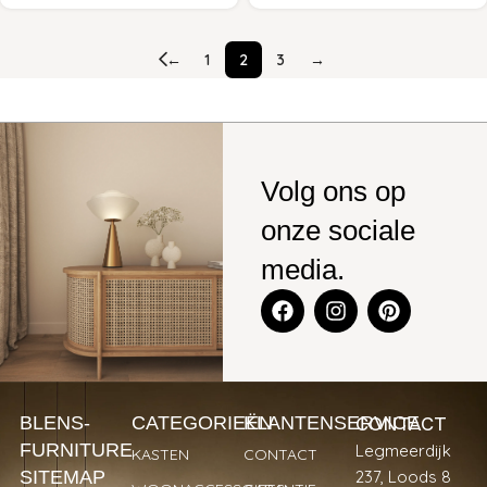
←
1
2
3
→
Volg ons op
onze sociale
media.
CONTACT
BLENS-
CATEGORIEËN
KLANTENSERVICE
FURNITURE
Legmeerdijk
KASTEN
CONTACT
SITEMAP
237, Loods 8