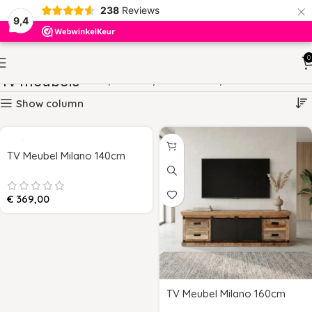
×
238
Reviews
9,4
0
Tv meubels
HOME
KASTEN
TV MEUBELS
PAGINA 2
Show column
TV Meubel Milano 140cm
€
369,00
TV Meubel Milano 160cm