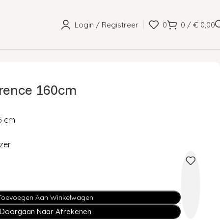
Login / Registreer
0
0
/
€
0,00
orence 160cm
55 cm
zer
Toevoegen Aan Winkelwagen
Doorgaan Naar Afrekenen