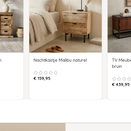
m
Nachtkastje Malibu naturel
TV Meube
bruin
€
159,95
€
439,95