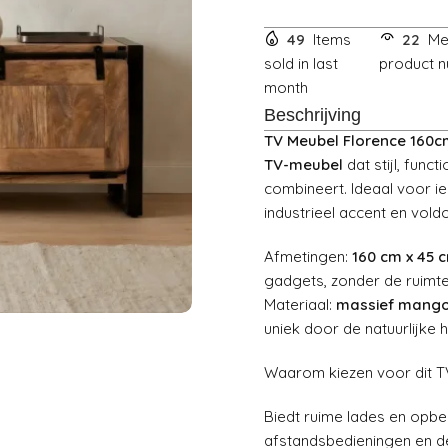
49
Items
22
Me
sold in last
product n
month
Beschrijving
TV Meubel Florence 160c
TV-meubel
dat stijl, funct
combineert. Ideaal voor i
industrieel accent en vol
Afmetingen:
160 cm x 45 c
gadgets, zonder de ruimt
Materiaal:
massief mango
uniek door de natuurlijke 
Waarom kiezen voor dit 
Biedt ruime lades en opb
afstandsbedieningen en d