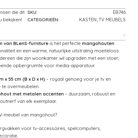
nsen die dit
SKU:
EB746
u bekijken!
CATEGORIEËN:
KASTEN
,
TV MEUBELS
m van BLenS-furniture
is het perfecte
mangohouten
ionaliteit en een warme, natuurlijke uitstraling moeiteloos
edereen die zijn woonkamer wil upgraden met een stoer,
doende opbergruimte voor media-apparatuur.
m x 55 cm (B x D x H)
– royaal genoeg voor je tv en
e te overmeubelen.
hout met metalen accenten
– duurzaam, robuust en
houtnerf van elk exemplaar.
TV-meubel van mangohout?
ergvakken voor tv-accessoires, spelcomputers,
ecoratie.