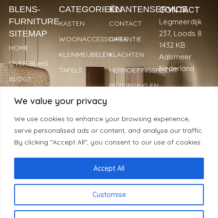
CONTACT
BLENS-
CATEGORIEËN
KLANTENSERVICE
FURNITURE
Legmeerdijk
KASTEN
CONTACT
SITEMAP
237, Loods 8
WOONACCESSOIRES
GARANTIE
1432 KB
HOME
KLEINMEUBELEN
KLACHTEN
Aalsmeer
OVER BLenS
Nederland
TAFELS
HERROEPINGSRECHT
BLOGS
BEZORGING EN
+31 297
VERKOOPPUNTEN
LEVERTIJDEN
We value your privacy
893066
REVIEWS
PRIVACYBELEID
info@blens-
We use cookies to enhance your browsing experience,
REGISTREREN
furniture.nl
serve personalised ads or content, and analyse our traffic.
ALS WINKELIER
Kamer van
By clicking "Accept All", you consent to our use of cookies.
Koophandel:
34239779
Accept All
© BLenS Furniture | 2025 | Alle rechten voorbehouden -
Customise
Handgemaakt met ❤ & ☕ door
Moblogix
NL
De waardering van www.blens-furniture.nl bij
WebwinkelKeur