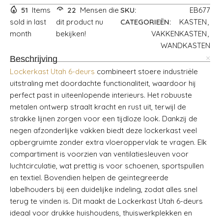
51
Items
22
Mensen die
SKU:
EB677
sold in last
dit product nu
CATEGORIEËN:
KASTEN
,
month
bekijken!
VAKKENKASTEN
,
WANDKASTEN
Beschrijving
Lockerkast Utah 6-deurs
combineert stoere industriële
uitstraling met doordachte functionaliteit, waardoor hij
perfect past in uiteenlopende interieurs. Het robuuste
metalen ontwerp straalt kracht en rust uit, terwijl de
strakke lijnen zorgen voor een tijdloze look. Dankzij de
negen afzonderlijke vakken biedt deze lockerkast veel
opbergruimte zonder extra vloeroppervlak te vragen. Elk
compartiment is voorzien van ventilatiesleuven voor
luchtcirculatie, wat prettig is voor schoenen, sportspullen
en textiel. Bovendien helpen de geïntegreerde
labelhouders bij een duidelijke indeling, zodat alles snel
terug te vinden is. Dit maakt de Lockerkast Utah 6-deurs
ideaal voor drukke huishoudens, thuiswerkplekken en