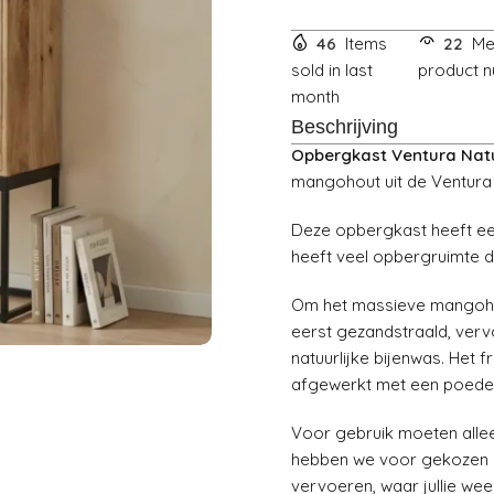
46
Items
22
Me
sold in last
product n
month
Beschrijving
Opbergkast Ventura Nat
mangohout uit de Ventura 
Deze opbergkast heeft e
heeft veel opbergruimte d
Om het massieve mangohout
eerst gezandstraald, ver
natuurlijke bijenwas. Het
afgewerkt met een poede
Voor gebruik moeten alle
hebben we voor gekozen 
vervoeren, waar jullie wee