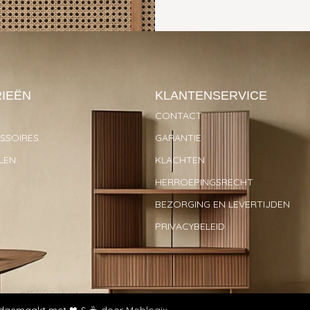
IEËN
KLANTENSERVICE
CONTACT
SOIRES
GARANTIE
LEN
KLACHTEN
HERROEPINGSRECHT
BEZORGING EN LEVERTIJDEN
PRIVACYBELEID