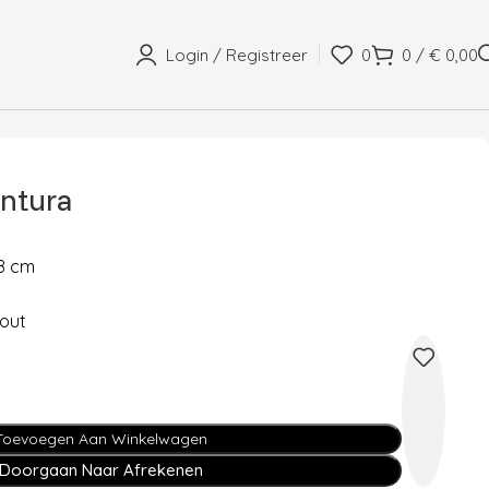
Login / Registreer
0
0
/
€
0,00
ntura
68 cm
out
Toevoegen Aan Winkelwagen
Doorgaan Naar Afrekenen