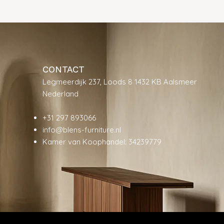
CONTACT
Legmeerdijk 237, Loods 8 1432 KB Aalsmeer
Nederland
+31 297 893066
info@blens-furniture.nl
Kamer van Koophandel: 34239779