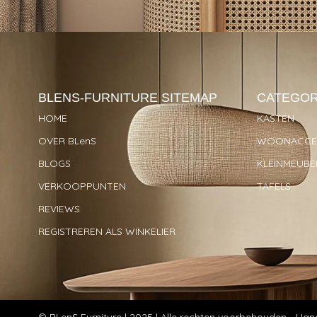
BLENS-FURNITURE
SITEMAP
CATEGOR
HOME
KASTEN
OVER BLenS
WOONACCES
BLOGS
KLEINMEUBE
VERKOOPPUNTEN
TAFELS
REVIEWS
REGISTREREN ALS WINKELIER