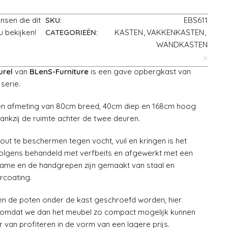
nsen die dit
SKU:
EBS611
u bekijken!
CATEGORIEËN:
KASTEN
,
VAKKENKASTEN
,
WANDKASTEN
urel
van
BLenS-Furniture
is een gave opbergkast van
serie.
en afmeting van 80cm breed, 40cm diep en 168cm hoog
ankzij de ruimte achter de twee deuren.
 te beschermen tegen vocht, vuil en kringen is het
volgens behandeld met verfbeits en afgewerkt met een
 frame en de handgrepen zijn gemaakt van staal en
rcoating.
en de poten onder de kast geschroefd worden, hier
omdat we dan het meubel zo compact mogelijk kunnen
r van profiteren in de vorm van een lagere prijs.