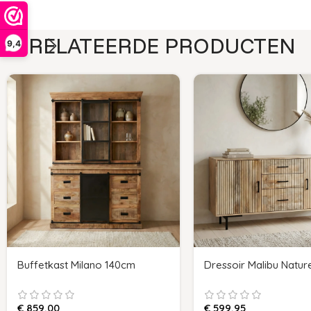
GERELATEERDE PRODUCTEN
9,4
Buffetkast Milano 140cm
Dressoir Malibu Nature
€
859,00
€
599,95