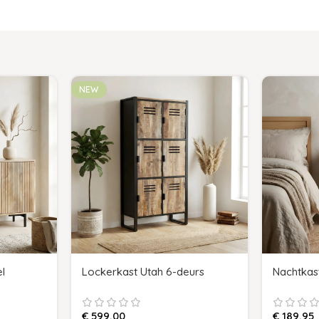
NEW
l
Lockerkast Utah 6-deurs
Nachtkas
€
599,00
€
189,95