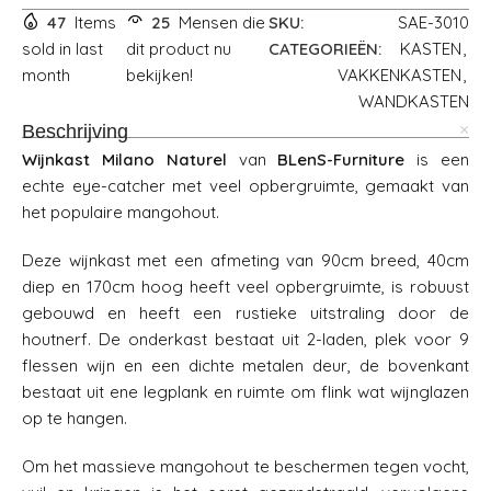
47
Items
25
Mensen die
SKU:
SAE-3010
sold in last
dit product nu
CATEGORIEËN:
KASTEN
,
month
bekijken!
VAKKENKASTEN
,
WANDKASTEN
Beschrijving
Wijnkast Milano Naturel
van
BLenS-Furniture
is een
echte eye-catcher met veel opbergruimte, gemaakt van
het populaire mangohout.
Deze wijnkast met een afmeting van 90cm breed, 40cm
diep en 170cm hoog heeft veel opbergruimte, is robuust
gebouwd en heeft een rustieke uitstraling door de
houtnerf. De onderkast bestaat uit 2-laden, plek voor 9
flessen wijn en een dichte metalen deur, de bovenkant
bestaat uit ene legplank en ruimte om flink wat wijnglazen
op te hangen.
Om het massieve mangohout te beschermen tegen vocht,