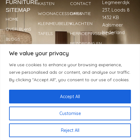
FURNITURE
Legmeerdijk
KASTEN
CONTACT
SITEMAP
237, Loods 8
WOONACCESSOIRES
GARANTIE
1432 KB
HOME
KLEINMEUBELEN
KLACHTEN
Aalsmeer
OVER BLenS
Nederland
TAFELS
HERROEPINGSRECHT
BLOGS
BEZORGING EN
+31 297
VERKOOPPUNTEN
LEVERTIJDEN
We value your privacy
893066
REVIEWS
PRIVACYBELEID
info@blens-
We use cookies to enhance your browsing experience,
REGISTREREN
furniture.nl
serve personalised ads or content, and analyse our traffic.
ALS WINKELIER
Kamer van
By clicking "Accept All", you consent to our use of cookies.
Koophandel:
34239779
Accept All
© BLenS Furniture | 2025 | Alle rechten voorbehouden -
Customise
Handgemaakt met ❤ & ☕ door
Moblogix
NL
De waardering van www.blens-furniture.nl bij
WebwinkelKeur
Reject All
Reviews
is 9.4/10 gebaseerd op 238 reviews.