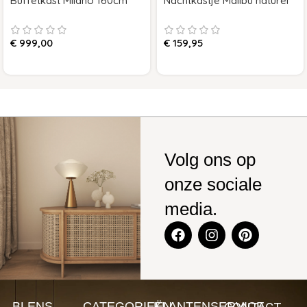
Buffetkast Milano 160cm
Nachtkastje Malibu naturel
€
999,00
€
159,95
Volg ons op
onze sociale
media.
CONTACT
BLENS-
CATEGORIEËN
KLANTENSERVICE