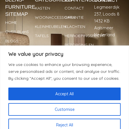
FURNITURE
Legmeerdijk
KASTEN
CONTACT
SITEMAP
237, Loods 8
WOONACCESSOIRES
GARANTIE
1432 KB
HOME
KLEINMEUBELEN
KLACHTEN
Aalsmeer
OVER BLenS
Nederland
TAFELS
HERROEPINGSRECHT
BLOGS
BEZORGING EN
+31 297
VERKOOPPUNTEN
LEVERTIJDEN
We value your privacy
893066
REVIEWS
PRIVACYBELEID
info@blens-
We use cookies to enhance your browsing experience,
REGISTREREN
furniture.nl
serve personalised ads or content, and analyse our traffic.
ALS WINKELIER
Kamer van
By clicking "Accept All", you consent to our use of cookies.
Koophandel:
34239779
Accept All
© BLenS Furniture | 2025 | Alle rechten voorbehouden -
Customise
Handgemaakt met ❤ & ☕ door
Moblogix
NL
De waardering van www.blens-furniture.nl bij
WebwinkelKeur
Reject All