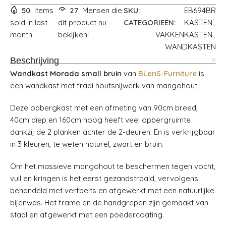
50
Items
27
Mensen die
SKU:
EB694BR
sold in last
dit product nu
CATEGORIEËN:
KASTEN
,
month
bekijken!
VAKKENKASTEN
,
WANDKASTEN
Beschrijving
Wandkast Morada small bruin
van
BLenS-Furniture
is
een wandkast met fraai houtsnijwerk van mangohout.
Deze opbergkast met een afmeting van 90cm breed,
40cm diep en 160cm hoog heeft veel opbergruimte
dankzij de 2 planken achter de 2-deuren. En is verkrijgbaar
in 3 kleuren, te weten naturel, zwart en bruin.
Om het massieve mangohout te beschermen tegen vocht,
vuil en kringen is het eerst gezandstraald, vervolgens
behandeld met verfbeits en afgewerkt met een natuurlijke
bijenwas. Het frame en de handgrepen zijn gemaakt van
staal en afgewerkt met een poedercoating.