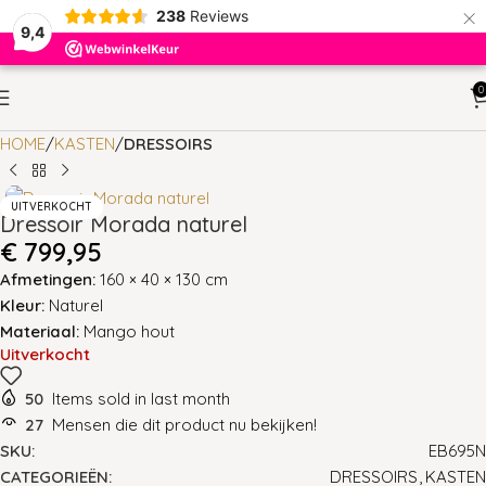
×
238
Reviews
9,4
0
HOME
KASTEN
DRESSOIRS
UITVERKOCHT
Dressoir Morada naturel
€
799,95
Afmetingen:
160 × 40 × 130 cm
Kleur:
Naturel
Materiaal:
Mango hout
Uitverkocht
50
Items sold in last month
27
Mensen die dit product nu bekijken!
SKU:
EB695N
CATEGORIEËN:
DRESSOIRS
,
KASTEN