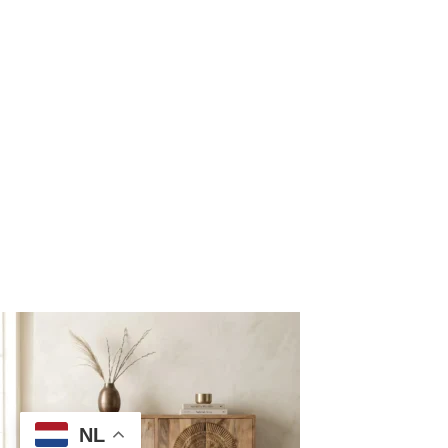
Garantie
Klachten
Herroepingsrecht
Bezorging en levertijden
Privacybeleid
Contact
Legmeerdijk 237, Loods 8 1432 KB Aalsmeer Nederland
+31 297 893066
info@blens-furniture.nl
Kamer van Koophandel: 34239779
© BLenS Furniture | 2025 | Alle rechten voorbehouden -
Handgemaakt met ❤ & ☕ door
Moblogix
NL