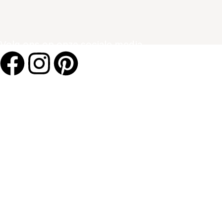
Volg ons op onze sociale media.
BLenS-Furniture
Sitemap
HOME
OVER BLenS
BLOGS
VERKOOPPUNTEN
REVIEWS
REGISTREREN ALS WINKELIER
HOME
OVER BLenS
BLOGS
VERKOOPPUNTEN
REVIEWS