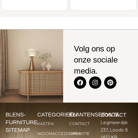
Volg ons op
onze sociale
media.
CONTACT
BLENS-
CATEGORIEËN
KLANTENSERVICE
FURNITURE
Legmeerdijk
KASTEN
CONTACT
SITEMAP
237, Loods 8
WOONACCESSOIRES
GARANTIE
1432 KB