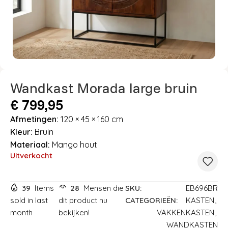
Wandkast Morada large bruin
€
799,95
Afmetingen:
120 × 45 × 160 cm
Kleur:
Bruin
Materiaal:
Mango hout
Uitverkocht
39
Items
28
Mensen die
SKU:
EB696BR
sold in last
dit product nu
CATEGORIEËN:
KASTEN
,
month
bekijken!
VAKKENKASTEN
,
WANDKASTEN