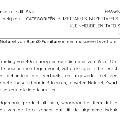
nsen die dit
SKU:
EB636N
 bekijken!
CATEGORIEËN:
BIJZETTAFELS
,
BIJZETTAFELS
,
KLEINMEUBELEN
,
TAFELS
 Naturel
van
BLenS-Furniture
is een massieve bijzettafel
 afmeting van 40cm hoog en een diameter van 35cm. Om
e beschermen tegen vocht, vuil en kringen is het eerst
ens behandeld met verfbeits en afgewerkt met een
model is beschikbaar in 3 kleuren, te weten Naturel, Zwart
neren in alle interieurstijlen!
dgemaakt product uit India, waardoor het item dat je
ken van de foto, zonder dat dit de algemene indruk