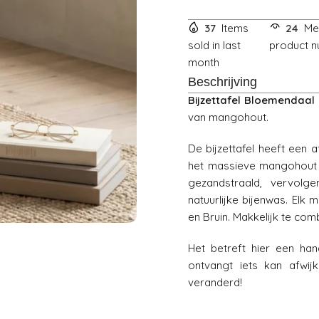
37
Items
24
Me
sold in last
product nu
month
Beschrijving
Bijzettafel Bloemendaal
van mangohout.
De bijzettafel heeft een
het massieve mangohout t
gezandstraald, vervolg
natuurlijke bijenwas. Elk 
en Bruin. Makkelijk te combi
Het betreft hier een han
ontvangt iets kan afwij
veranderd!