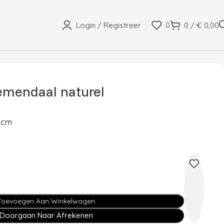
Login / Registreer
0
0
/
€
0,00
oemendaal naturel
0 cm
Toevoegen Aan Winkelwagen
Doorgaan Naar Afrekenen