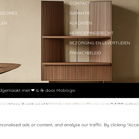
CONTACT
SOIRES
GARANTIE
LEN
KLACHTEN
HERROEPINGSRECHT
BEZORGING EN LEVERTIJDEN
PRIVACYBELEID
Handgemaakt met ❤ & ☕ door
Moblogix
w.blens-furniture.nl bij
WebwinkelKeur Reviews
is 9.4/10 gebas
onalised ads or content, and analyse our traffic. By clicking "Acce