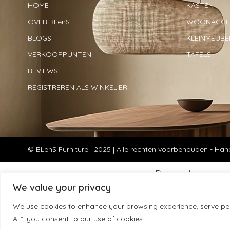
HOME
KASTEN
OVER BLenS
WOONACCES
BLOGS
KLEINMEUBE
VERKOOPPUNTEN
TAFELS
REVIEWS
REGISTREREN ALS WINKELIER
© BLenS Furniture | 2025 | Alle rechten voorbehouden - 
De waardering van ww
We value your privacy
We use cookies to enhance your browsing experience, serve pers
NL
All", you consent to our use of cookies.
€
89,95