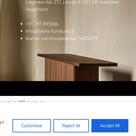
Legmeerdijk 237, Loods 8 1432 KB Aalsmeer
Nederland
+31 297 893066
info@blens-furniture.nl
Kamer van Koophandel: 34239779
eerd op 238 reviews.
pt
Customise
Reject All
Accept All