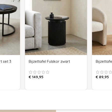
t set 3
Bijzettafel Fulskor zwart
Bijzettaf
€
149,95
€
89,95