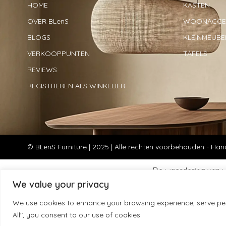
HOME
KASTEN
OVER BLenS
WOONACCES
BLOGS
KLEINMEUBE
VERKOOPPUNTEN
TAFELS
REVIEWS
REGISTREREN ALS WINKELIER
© BLenS Furniture | 2025 | Alle rechten voorbehouden - 
De waardering van ww
We value your privacy
We use cookies to enhance your browsing experience, serve pers
NL
All", you consent to our use of cookies.
€
99,95