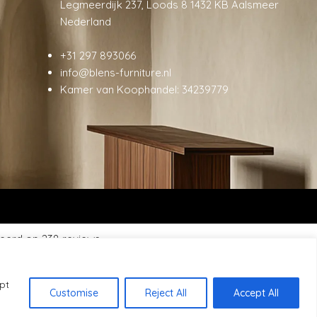
Legmeerdijk 237, Loods 8 1432 KB Aalsmeer
Nederland
+31 297 893066
info@blens-furniture.nl
Kamer van Koophandel: 34239779
eerd op 238 reviews.
pt
Customise
Reject All
Accept All