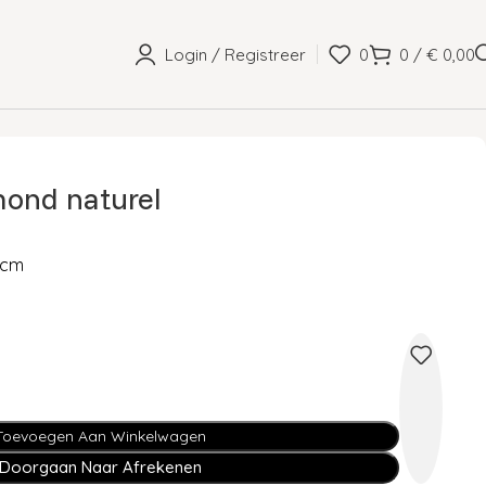
Login / Registreer
0
0
/
€
0,00
mond naturel
5 cm
Toevoegen Aan Winkelwagen
Doorgaan Naar Afrekenen