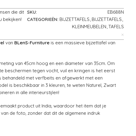
nsen die dit
SKU:
EB688N
u bekijken!
CATEGORIEËN:
BIJZETTAFELS
,
BIJZETTAFELS
,
KLEINMEUBELEN
,
TAFELS
el
van
BLenS-Furniture
is een massieve bijzettafel van
 afmeting van 45cm hoog en een diameter van 35cm. Om
 beschermen tegen vocht, vuil en kringen is het eerst
s behandeld met verfbeits en afgewerkt met een
odel is beschikbaar in 3 kleuren, te weten Naturel, Zwart
neren in alle interieurstijlen!
emaakt product uit India, waardoor het item dat je
 van de foto, zonder dat dit de algemene indruk