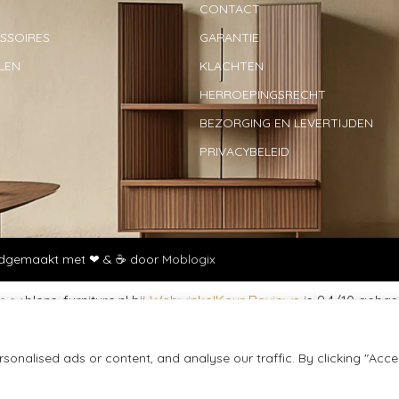
CONTACT
SOIRES
GARANTIE
LEN
KLACHTEN
HERROEPINGSRECHT
BEZORGING EN LEVERTIJDEN
PRIVACYBELEID
Handgemaakt met ❤ & ☕ door
Moblogix
w.blens-furniture.nl bij
WebwinkelKeur Reviews
is 9.4/10 gebas
onalised ads or content, and analyse our traffic. By clicking "Acce