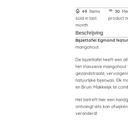
49
Items
30
Me
sold in last
product n
month
Beschrijving
Bijzettafel Egmond Natur
mangohout.
De bijzettafel heeft een
het massieve mangohout te
gezandstraald, vervolgen
natuurlijke bijenwas. Elk m
en Bruin. Makkelijk te combi
Het betreft hier een handg
ontvangt iets kan afwijken
veranderd!