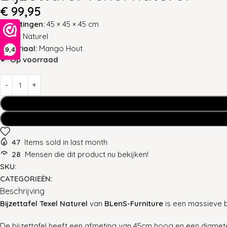
€
99,95
Afmetingen:
45 × 45 × 45 cm
Kleur:
Naturel
Materiaal:
Mango Hout
9,4
Op voorraad
47
Items sold in last month
28
Mensen die dit product nu bekijken!
SKU:
CATEGORIEËN:
Beschrijving
Bijzettafel Texel Naturel
van
BLenS-Furniture
is een massieve b
De bijzettafel heeft een afmeting van 45cm hoog en een diamet