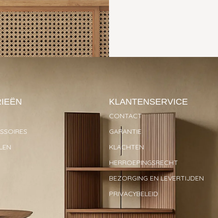
IEËN
KLANTENSERVICE
CONTACT
SOIRES
GARANTIE
LEN
KLACHTEN
HERROEPINGSRECHT
BEZORGING EN LEVERTIJDEN
PRIVACYBELEID