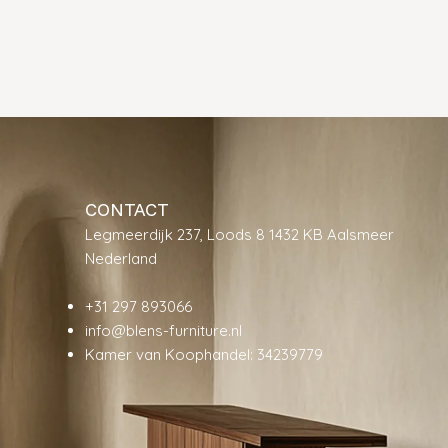
CONTACT
Legmeerdijk 237, Loods 8 1432 KB Aalsmeer
Nederland
+31 297 893066
info@blens-furniture.nl
Kamer van Koophandel: 34239779