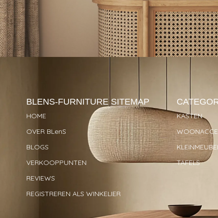
BLENS-FURNITURE
SITEMAP
CATEGOR
HOME
KASTEN
OVER BLenS
WOONACCES
BLOGS
KLEINMEUBE
VERKOOPPUNTEN
TAFELS
REVIEWS
REGISTREREN ALS WINKELIER