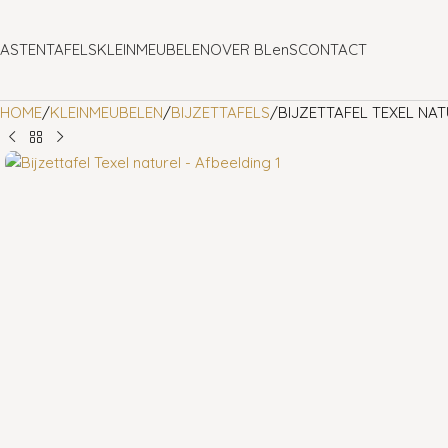
ASTEN
TAFELS
KLEINMEUBELEN
OVER BLenS
CONTACT
HOME
KLEINMEUBELEN
BIJZETTAFELS
BIJZETTAFEL TEXEL NA