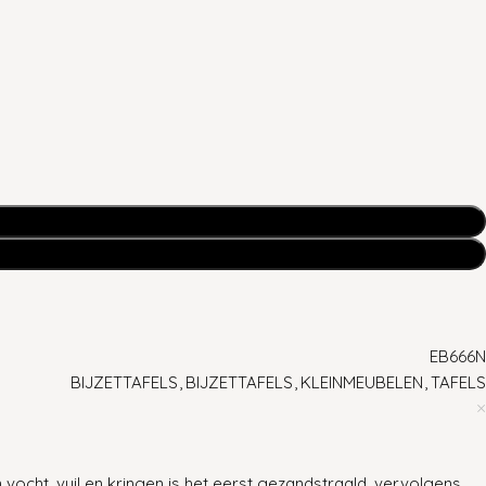
EB666N
BIJZETTAFELS
,
BIJZETTAFELS
,
KLEINMEUBELEN
,
TAFELS
cht, vuil en kringen is het eerst gezandstraald, vervolgens