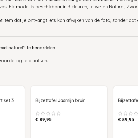
. Elk model is beschikbaar in 3 kleuren, te weten Naturel, Zwart e
t item dat je ontvangt iets kan afwijken van de foto, zonder dat
exel naturel” te beoordelen
ordeling te plaatsen.
t set 3
Bijzettafel Jasmijn bruin
Bijzettaf
€
89,95
€
89,95