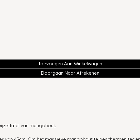
Toevoegen Aan Winkelwagen
Doorgaan Naar Afrekenen
ijzettafel van mangohout.
er van 45cm. Om het massieve mangohout te beschermen tegen vo