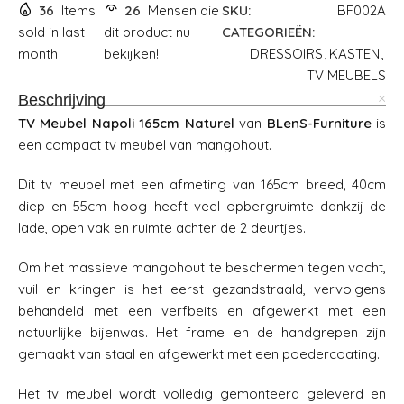
36
Items
26
Mensen die
SKU:
BF002A
sold in last
dit product nu
CATEGORIEËN:
month
bekijken!
DRESSOIRS
,
KASTEN
,
TV MEUBELS
Beschrijving
TV Meubel Napoli 165cm Naturel
van
BLenS-Furniture
is
een compact tv meubel van mangohout.
Dit tv meubel met een afmeting van 165cm breed, 40cm
diep en 55cm hoog heeft veel opbergruimte dankzij de
lade, open vak en ruimte achter de 2 deurtjes.
Om het massieve mangohout te beschermen tegen vocht,
vuil en kringen is het eerst gezandstraald, vervolgens
behandeld met een verfbeits en afgewerkt met een
natuurlijke bijenwas. Het frame en de handgrepen zijn
gemaakt van staal en afgewerkt met een poedercoating.
Het tv meubel wordt volledig gemonteerd geleverd en