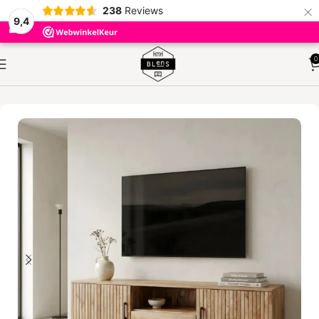
×
238
Reviews
9,4
0
HOME
KASTEN
DRESSOIRS