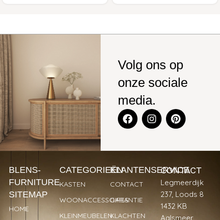
Volg ons op
onze sociale
media.
CONTACT
BLENS-
CATEGORIEËN
KLANTENSERVICE
FURNITURE
Legmeerdijk
KASTEN
CONTACT
SITEMAP
237, Loods 8
WOONACCESSOIRES
GARANTIE
1432 KB
HOME
KLEINMEUBELEN
KLACHTEN
Aalsmeer