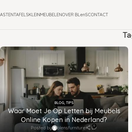
ASTEN
TAFELS
KLEINMEUBELEN
OVER BLenS
CONTACT
Ta
BLOG
,
TIPS
Waar Moet Je Op Letten bij Meubels
Online Kopen in Nederland?
0
Posted by
blensfurniture