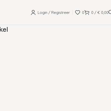
Login / Registreer
0
0
/
€
0,00
kel