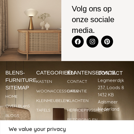
Volg ons op
onze sociale
media.
CONTACT
BLENS-
CATEGORIEËN
KLANTENSERVICE
FURNITURE
Legmeerdijk
KASTEN
CONTACT
SITEMAP
237, Loods 8
WOONACCESSOIRES
GARANTIE
1432 KB
HOME
KLEINMEUBELEN
KLACHTEN
Aalsmeer
OVER BLenS
Nederland
TAFELS
HERROEPINGSRECHT
BLOGS
BEZORGING EN
+31 297
VERKOOPPUNTEN
LEVERTIJDEN
We value your privacy
893066