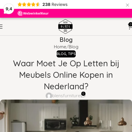
×
238
Reviews
9,4
0
Blog
Home
Blog
BLOG
,
TIPS
Waar Moet Je Op Letten bij
Meubels Online Kopen in
Nederland?
0
blensfurniture