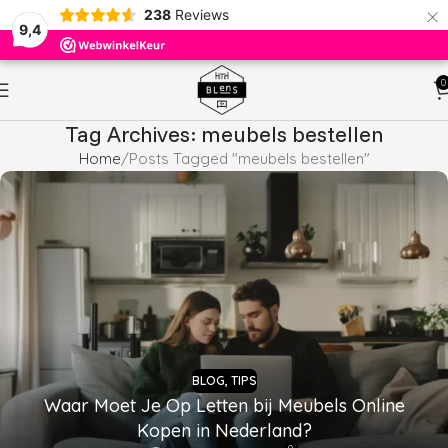
×
238
Reviews
9,4
0
Tag Archives: meubels bestellen
Home
Posts Tagged "meubels bestellen"
BLOG
,
TIPS
Waar Moet Je Op Letten bij Meubels Online
Kopen in Nederland?