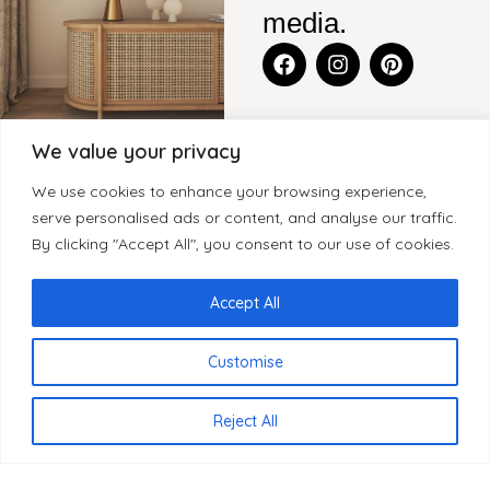
media.
We value your privacy
CONTACT
BLENS-
CATEGORIEËN
KLANTENSERVICE
We use cookies to enhance your browsing experience,
FURNITURE
Legmeerdijk
KASTEN
CONTACT
serve personalised ads or content, and analyse our traffic.
SITEMAP
237, Loods 8
By clicking "Accept All", you consent to our use of cookies.
WOONACCESSOIRES
GARANTIE
1432 KB
HOME
KLEINMEUBELEN
KLACHTEN
Aalsmeer
OVER BLenS
Accept All
Nederland
TAFELS
HERROEPINGSRECHT
BLOGS
BEZORGING EN
Customise
+31 297
VERKOOPPUNTEN
LEVERTIJDEN
893066
REVIEWS
PRIVACYBELEID
info@blens-
Reject All
REGISTREREN
furniture.nl
ALS WINKELIER
Kamer van