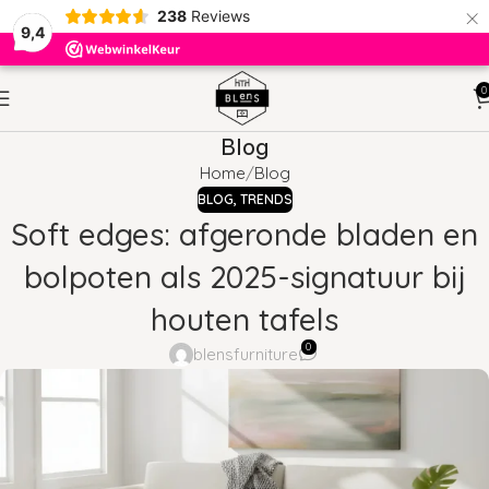
×
238
Reviews
9,4
0
Blog
Home
Blog
BLOG
,
TRENDS
Soft edges: afgeronde bladen en
bolpoten als 2025-signatuur bij
houten tafels
0
blensfurniture