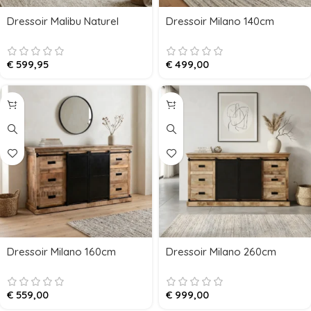
Dressoir Malibu Naturel
Dressoir Milano 140cm
€
599,95
€
499,00
Dressoir Milano 160cm
Dressoir Milano 260cm
€
559,00
€
999,00