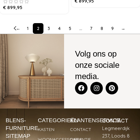
€
899,95
€
899,95
←
1
2
3
4
5
…
7
8
9
→
Volg ons op
onze sociale
media.
CONTACT
BLENS-
CATEGORIEËN
KLANTENSERVICE
FURNITURE
Legmeerdijk
KASTEN
CONTACT
SITEMAP
237, Loods 8
WOONACCESSOIRES
GARANTIE