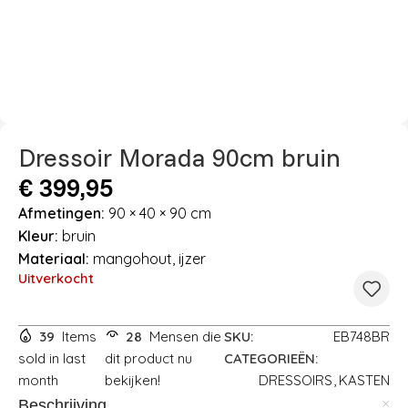
Dressoir Morada 90cm bruin
€
399,95
Afmetingen:
90 × 40 × 90 cm
Kleur:
bruin
Materiaal:
mangohout, ijzer
Uitverkocht
39
Items
28
Mensen die
SKU:
EB748BR
sold in last
dit product nu
CATEGORIEËN:
month
bekijken!
DRESSOIRS
,
KASTEN
Beschrijving