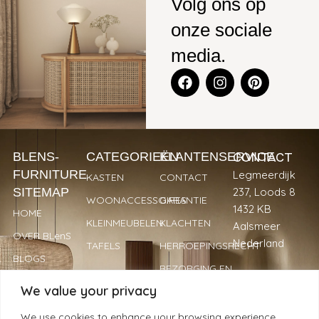
Volg ons op
onze sociale
media.
CONTACT
BLENS-
CATEGORIEËN
KLANTENSERVICE
FURNITURE
Legmeerdijk
KASTEN
CONTACT
SITEMAP
237, Loods 8
WOONACCESSOIRES
GARANTIE
1432 KB
HOME
KLEINMEUBELEN
KLACHTEN
Aalsmeer
OVER BLenS
Nederland
TAFELS
HERROEPINGSRECHT
BLOGS
BEZORGING EN
+31 297
VERKOOPPUNTEN
LEVERTIJDEN
We value your privacy
893066
REVIEWS
PRIVACYBELEID
info@blens-
We use cookies to enhance your browsing experience,