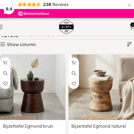
×
238
Reviews
9,4
0
Tafels
HOME
TAFELS
PAGINA 2
Show column
Bijzettafel Egmond bruin
Bijzettafel Egmond naturel