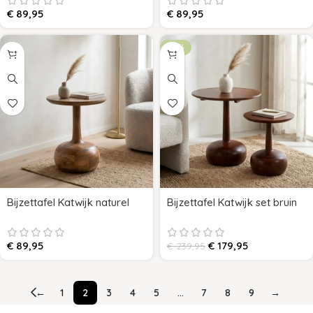
€
89,95
€
89,95
-25%
Bijzettafel Katwijk naturel
Bijzettafel Katwijk set bruin
€
89,95
€
179,95
€
239,95
←
1
2
3
4
5
…
7
8
9
→