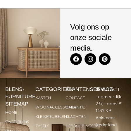
Volg ons op
onze sociale
media.
CONTACT
BLENS-
CATEGORIEËN
KLANTENSERVICE
FURNITURE
Legmeerdijk
KASTEN
CONTACT
SITEMAP
237, Loods 8
WOONACCESSOIRES
GARANTIE
1432 KB
HOME
KLEINMEUBELEN
KLACHTEN
Aalsmeer
OVER BLenS
Nederland
TAFELS
HERROEPINGSRECHT