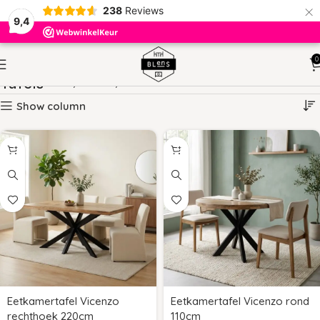
×
238
Reviews
9,4
0
Tafels
HOME
TAFELS
PAGINA 7
Show column
Eetkamertafel Vicenzo
Eetkamertafel Vicenzo rond
rechthoek 220cm
110cm