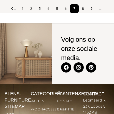
←
1
2
3
4
5
6
7
8
9
→
Volg ons op
onze sociale
media.
CONTACT
BLENS-
CATEGORIEËN
KLANTENSERVICE
FURNITURE
Legmeerdijk
KASTEN
CONTACT
SITEMAP
237, Loods 8
WOONACCESSOIRES
GARANTIE
1432 KB
HOME