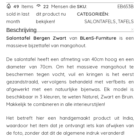
49
Items
22
Mensen die
SKU:
EB653B
sold in last
dit product nu
CATEGORIEËN:
month
bekijken!
SALONTAFELS
,
TAFELS
Beschrijving
Salontafel Bergen Zwart
van
BLenS-Furniture
is een
massieve bijzettafel van mangohout.
De salontafel heeft een afmeting van 40cm hoog en een
diameter van 70cm. Om het massieve mangohout te
beschermen tegen vocht, vuil en kringen is het eerst
gezandstraald, vervolgens behandeld met verfbeits en
afgewerkt met een natuurlijke bijenwas. Elk model is
beschikbaar in 3 kleuren, te weten Naturel, Zwart en Bruin.
Makkelijk te combineren in alle interieurstijlen!
Het betreft hier een handgemaakt product uit India,
waardoor het item dat je ontvangt iets kan afwijken van
de foto, zonder dat dit de algemene indruk veranderd!