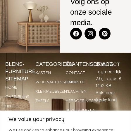
Volg ons op
onze sociale
media.
CONTACT
BLENS-
CATEGORIEËN
KLANTENSERVICE
FURNITURE
Legmeerdijk
KASTEN
CONTACT
SITEMAP
237, Loods 8
WOONACCESSOIRES
GARANTIE
1432 KB
HOME
KLEINMEUBELEN
KLACHTEN
Aalsmeer
OVER BLenS
Nederland
TAFELS
HERROEPINGSRECHT
BLOGS
BEZORGING EN
+31 297
VERKOOPPUNTEN
LEVERTIJDEN
We value your privacy
893066
REVIEWS
PRIVACYBELEID
info@blens-
We use cookies to enhance your browsing experience,