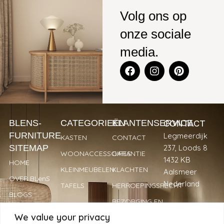
Volg ons op
onze sociale
media.
CONTACT
BLENS-
CATEGORIEËN
KLANTENSERVICE
FURNITURE
Legmeerdijk
KASTEN
CONTACT
SITEMAP
237, Loods 8
WOONACCESSOIRES
GARANTIE
1432 KB
HOME
KLEINMEUBELEN
KLACHTEN
Aalsmeer
OVER BLenS
Nederland
TAFELS
HERROEPINGSRECHT
BLOGS
BEZORGING EN
+31 297
VERKOOPPUNTEN
LEVERTIJDEN
We value your privacy
893066