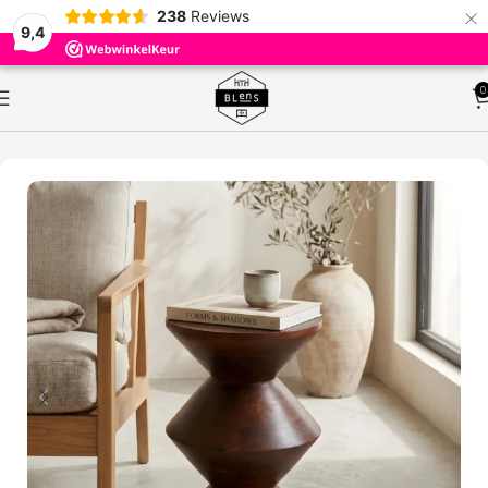
×
238
Reviews
9,4
0
HOME
KLEINMEUBELEN
BIJZETTAFELS