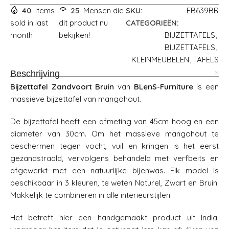
40
Items
25
Mensen die
SKU:
EB639BR
sold in last
dit product nu
CATEGORIEËN:
month
bekijken!
BIJZETTAFELS
,
BIJZETTAFELS
,
KLEINMEUBELEN
,
TAFELS
Beschrijving
Bijzettafel Zandvoort Bruin
van
BLenS-Furniture
is een
massieve bijzettafel van mangohout.
De bijzettafel heeft een afmeting van 45cm hoog en een
diameter van 30cm. Om het massieve mangohout te
beschermen tegen vocht, vuil en kringen is het eerst
gezandstraald, vervolgens behandeld met verfbeits en
afgewerkt met een natuurlijke bijenwas. Elk model is
beschikbaar in 3 kleuren, te weten Naturel, Zwart en Bruin.
Makkelijk te combineren in alle interieurstijlen!
Het betreft hier een handgemaakt product uit India,