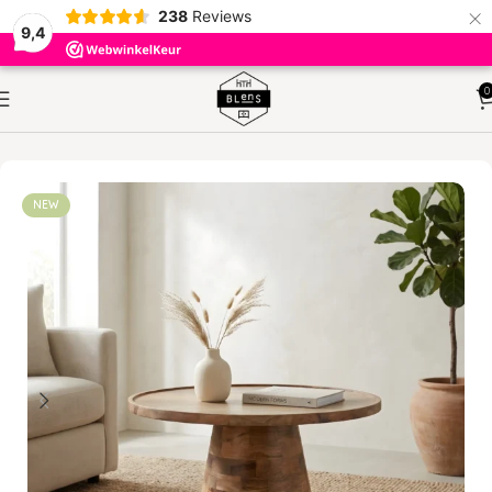
×
238
Reviews
9,4
0
HOME
TAFELS
SALONTAFELS
NEW