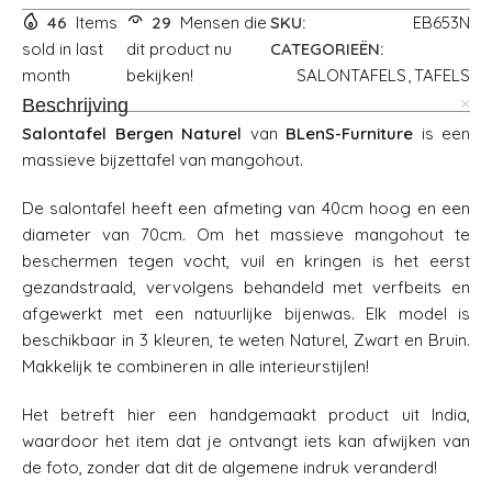
46
Items
29
Mensen die
SKU:
EB653N
sold in last
dit product nu
CATEGORIEËN:
month
bekijken!
SALONTAFELS
,
TAFELS
Beschrijving
Salontafel Bergen Naturel
van
BLenS-Furniture
is een
massieve bijzettafel van mangohout.
De salontafel heeft een afmeting van 40cm hoog en een
diameter van 70cm. Om het massieve mangohout te
beschermen tegen vocht, vuil en kringen is het eerst
gezandstraald, vervolgens behandeld met verfbeits en
afgewerkt met een natuurlijke bijenwas. Elk model is
beschikbaar in 3 kleuren, te weten Naturel, Zwart en Bruin.
Makkelijk te combineren in alle interieurstijlen!
Het betreft hier een handgemaakt product uit India,
waardoor het item dat je ontvangt iets kan afwijken van
de foto, zonder dat dit de algemene indruk veranderd!