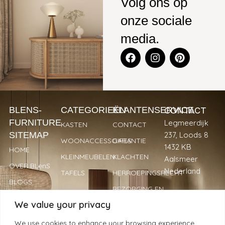
Volg ons op
onze sociale
media.
CONTACT
BLENS-
CATEGORIEËN
KLANTENSERVICE
FURNITURE
Legmeerdijk
KASTEN
CONTACT
SITEMAP
237, Loods 8
WOONACCESSOIRES
GARANTIE
1432 KB
HOME
KLEINMEUBELEN
KLACHTEN
Aalsmeer
OVER BLenS
Nederland
TAFELS
HERROEPINGSRECHT
BLOGS
BEZORGING EN
+31 297
VERKOOPPUNTEN
LEVERTIJDEN
We value your privacy
893066
REVIEWS
PRIVACYBELEID
info@blens-
We use cookies to enhance your browsing experience,