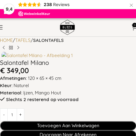
×
238
Reviews
9,4
0
HOME
TAFELS
SALONTAFELS
Salontafel Milano
€
349,00
Afmetingen:
120 × 65 × 45 cm
Kleur:
Naturel
Materiaal:
Ijzen, Mango Hout
Slechts 2 resterend op voorraad
Toevoegen Aan Winkelwagen
Doorgaan Naar Afrekenen