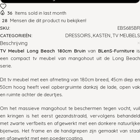
36
Items sold in last month
28
Mensen die dit product nu bekijken!
SKU:
EBS685BR
CATEGORIEËN:
DRESSOIRS
,
KASTEN
,
TV MEUBELS
Beschrijving
TV Meubel Long Beach 180cm Bruin
van
BLenS-Furniture
is
een compact tv meubel van mangohout uit de Long Beach
serie.
Dit tv meubel met een afmeting van 180cm breed, 45cm diep en
50cm hoog heeft veel opbergruimte dankzij de lade, open vak
en ruimte achter de deurtjes.
Om het massieve mangohout te beschermen tegen vocht, vuil
en kringen is het eerst gezandstraald, vervolgens behandeld
met zwarte verfbeits en afgewerkt met een donkere natuurlijke
bijenwas. Het frame en de handgrepen zijn gemaakt van staal
en afgewerkt met een poedercoating.