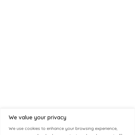
Kasten
Woonaccessoires
Kleinmeubelen
Tafels
Klantenservice
Contact
Garantie
Klachten
Herroepingsrecht
Bezorging en levertijden
Privacybeleid
Contact
Garantie
Klachten
Herroepingsrecht
Bezorging en levertijden
We value your privacy
Privacybeleid
Contact
We use cookies to enhance your browsing experience,