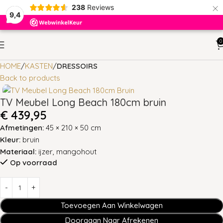
×
238
Reviews
9,4
0
HOME
KASTEN
DRESSOIRS
Back to products
TV Meubel Long Beach 180cm bruin
€
439,95
Afmetingen:
45 × 210 × 50 cm
Kleur:
bruin
Materiaal:
ijzer, mangohout
Op voorraad
Toevoegen Aan Winkelwagen
Doorgaan Naar Afrekenen