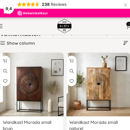
×
238
Reviews
9,4
0
Vakkenkasten
HOME
KASTEN
VAKKENKASTEN
PAGINA 2
Show column
Wandkast Morada small
Wandkast Morada small
bruin
naturel