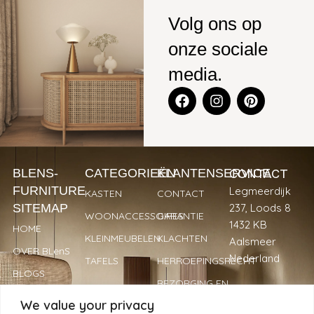
Volg ons op
onze sociale
media.
CONTACT
BLENS-
CATEGORIEËN
KLANTENSERVICE
FURNITURE
Legmeerdijk
KASTEN
CONTACT
SITEMAP
237, Loods 8
WOONACCESSOIRES
GARANTIE
1432 KB
HOME
KLEINMEUBELEN
KLACHTEN
Aalsmeer
OVER BLenS
Nederland
TAFELS
HERROEPINGSRECHT
BLOGS
BEZORGING EN
+31 297
VERKOOPPUNTEN
LEVERTIJDEN
We value your privacy
893066