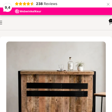
×
238
Reviews
9,4
0
HOME
KASTEN