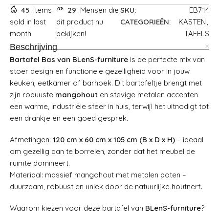
45
Items
29
Mensen die
SKU:
EB714
sold in last
dit product nu
CATEGORIEËN:
KASTEN
,
month
bekijken!
TAFELS
Beschrijving
Bartafel Bas van BLenS-furniture
is de perfecte mix van
stoer design en functionele gezelligheid voor in jouw
keuken, eetkamer of barhoek. Dit bartafeltje brengt met
zijn robuuste
mangohout
en stevige metalen accenten
een warme, industriële sfeer in huis, terwijl het uitnodigt tot
een drankje en een goed gesprek.
Afmetingen:
120 cm x 60 cm x 105 cm (B x D x H)
– ideaal
om gezellig aan te borrelen, zonder dat het meubel de
ruimte domineert.
Materiaal: massief mangohout met metalen poten –
duurzaam, robuust en uniek door de natuurlijke houtnerf.
Waarom kiezen voor deze bartafel van
BLenS-furniture
?