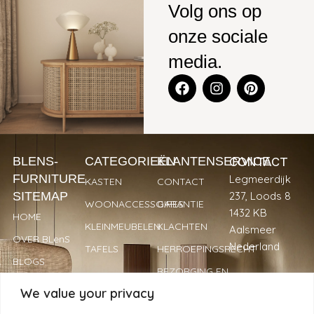
Volg ons op
onze sociale
media.
CONTACT
BLENS-
CATEGORIEËN
KLANTENSERVICE
FURNITURE
Legmeerdijk
KASTEN
CONTACT
SITEMAP
237, Loods 8
WOONACCESSOIRES
GARANTIE
1432 KB
HOME
KLEINMEUBELEN
KLACHTEN
Aalsmeer
OVER BLenS
Nederland
TAFELS
HERROEPINGSRECHT
BLOGS
BEZORGING EN
+31 297
VERKOOPPUNTEN
LEVERTIJDEN
We value your privacy
893066
REVIEWS
PRIVACYBELEID
info@blens-