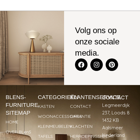
Volg ons op
onze sociale
media.
CONTACT
BLENS-
CATEGORIEËN
KLANTENSERVICE
FURNITURE
Legmeerdijk
KASTEN
CONTACT
SITEMAP
237, Loods 8
WOONACCESSOIRES
GARANTIE
1432 KB
HOME
KLEINMEUBELEN
KLACHTEN
Aalsmeer
OVER BLenS
Nederland
TAFELS
HERROEPINGSRECHT