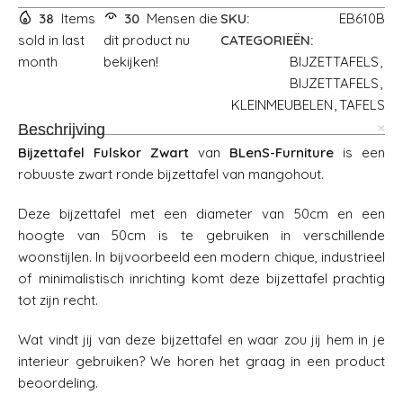
38
Items
30
Mensen die
SKU:
EB610B
sold in last
dit product nu
CATEGORIEËN:
month
bekijken!
BIJZETTAFELS
,
BIJZETTAFELS
,
KLEINMEUBELEN
,
TAFELS
Beschrijving
Bijzettafel Fulskor Zwart
van
BLenS-Furniture
is een
robuuste zwart ronde bijzettafel van mangohout.
Deze bijzettafel met een diameter van 50cm en een
hoogte van 50cm is te gebruiken in verschillende
woonstijlen. In bijvoorbeeld een modern chique, industrieel
of minimalistisch inrichting komt deze bijzettafel prachtig
tot zijn recht.
Wat vindt jij van deze bijzettafel en waar zou jij hem in je
interieur gebruiken? We horen het graag in een product
beoordeling.