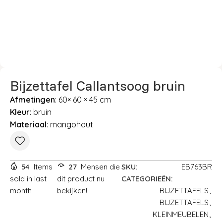
Bijzettafel Callantsoog bruin
Afmetingen
: 60× 60 × 45 cm
Kleur
: bruin
Materiaal
: mangohout
54
Items
27
Mensen die
SKU:
EB763BR
sold in last
dit product nu
CATEGORIEËN:
month
bekijken!
BIJZETTAFELS
,
BIJZETTAFELS
,
KLEINMEUBELEN
,