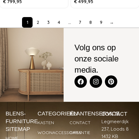
€
799,95
€
499,95
1
2
3
4
…
7
8
9
→
Volg ons op
onze sociale
media.
CONTACT
BLENS-
CATEGORIEËN
KLANTENSERVICE
FURNITURE
Legmeerdijk
KASTEN
CONTACT
SITEMAP
237, Loods 8
WOONACCESSOIRES
GARANTIE
1432 KB
HOME